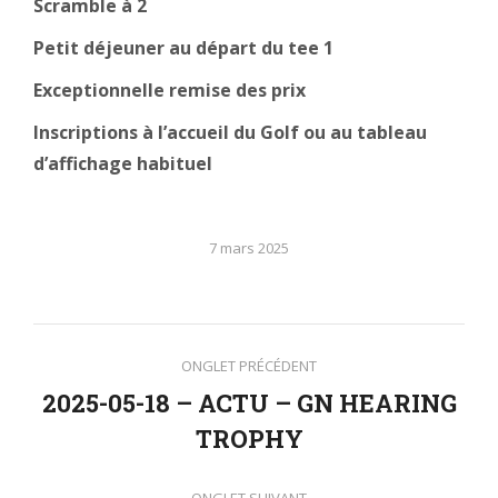
Scramble à 2
Petit déjeuner au départ du tee 1
Exceptionnelle remise des prix
Inscriptions à l’accueil du Golf ou au tableau
d’affichage habituel
7 mars 2025
Navigation
ONGLET PRÉCÉDENT
de
2025-05-18 – ACTU – GN HEARING
Onglet
TROPHY
commentaire
précédent