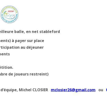
eilleure balle, en net stableford
ments) à payer sur place
rticipation au déjeuner
ments
étition.
bre de joueurs restreint)
e d’équipe, Michel CLOSIER
mclosier26@gmail.com
ou