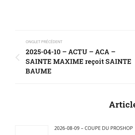
Navigation
ONGLET PRÉCÉDENT
de
2025-04-10 – ACTU – ACA –
SAINTE MAXIME reçoit SAINTE
Onglet
commentaire
précédent
BAUME
Articl
2026-08-09 – COUPE DU PROSHOP