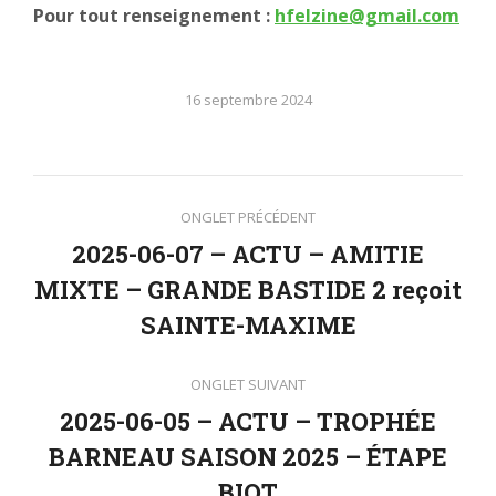
Pour tout renseignement :
hfelzine@gmail.com
16 septembre 2024
Navigation
ONGLET PRÉCÉDENT
de
2025-06-07 – ACTU – AMITIE
MIXTE – GRANDE BASTIDE 2 reçoit
Onglet
commentaire
précédent
SAINTE-MAXIME
ONGLET SUIVANT
2025-06-05 – ACTU – TROPHÉE
BARNEAU SAISON 2025 – ÉTAPE
Onglet
suivant
BIOT