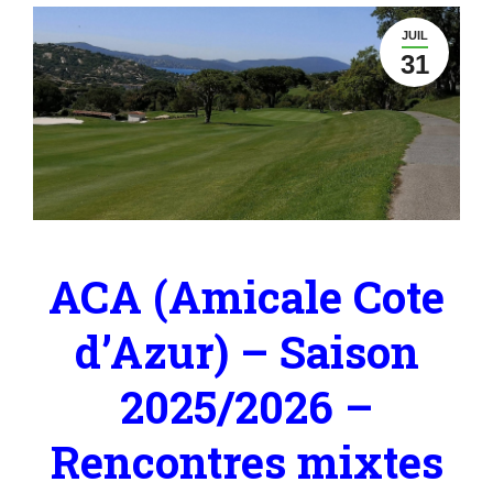
JUIL
31
ACA (Amicale Cote
d’Azur) – Saison
2025/2026 –
Rencontres mixtes