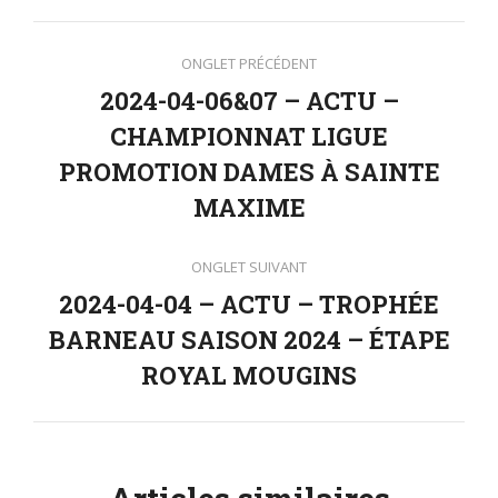
Navigation
ONGLET PRÉCÉDENT
de
2024-04-06&07 – ACTU –
CHAMPIONNAT LIGUE
commentaire
Onglet
PROMOTION DAMES À SAINTE
précédent
MAXIME
ONGLET SUIVANT
2024-04-04 – ACTU – TROPHÉE
BARNEAU SAISON 2024 – ÉTAPE
Onglet
suivant
ROYAL MOUGINS