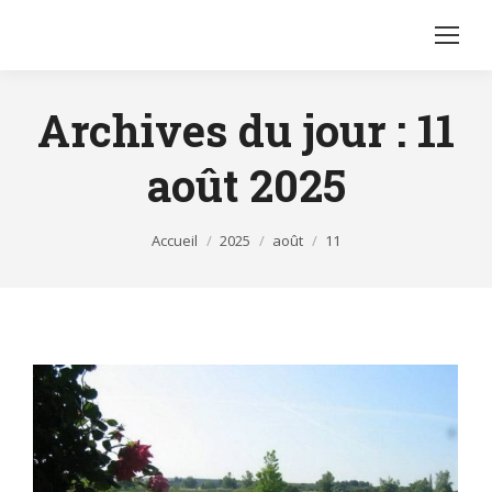
Archives du jour :
11
août 2025
Vous êtes ici :
Accueil
2025
août
11