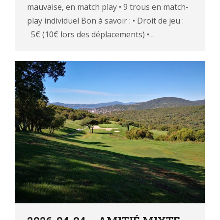
mauvaise, en match play • 9 trous en match-
play individuel Bon à savoir : • Droit de jeu :
5€ (10€ lors des déplacements) •…