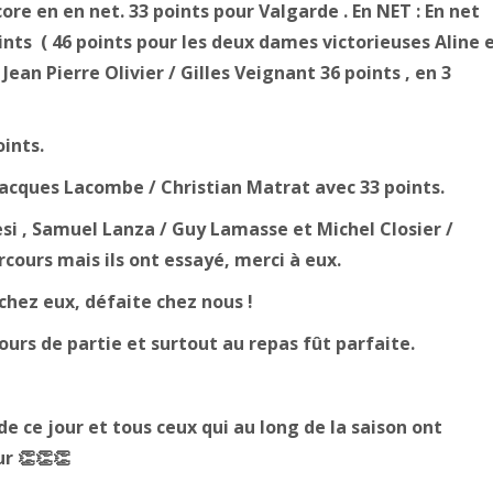
re en en net. 33 points pour Valgarde . En NET : En net
oints ( 46 points pour les deux dames victorieuses Aline 
ean Pierre Olivier / Gilles Veignant 36 points , en 3
oints.
acques Lacombe / Christian Matrat avec 33 points.
si , Samuel Lanza / Guy Lamasse et Michel Closier /
cours mais ils ont essayé, merci à eux.
 chez eux, défaite chez nous !
ours de partie et surtout au repas fût parfaite.
de ce jour et tous ceux qui au long de la saison ont
r 👏👏👏