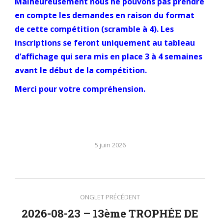
Malheureusement nous ne pouvons pas prendre
en compte les demandes en raison du format
de cette compétition (scramble à 4). Les
inscriptions se feront uniquement au tableau
d’affichage qui sera mis en place 3 à 4 semaines
avant le début de la compétition.
Merci pour votre compréhension.
5 juin 2026
Navigation
ONGLET PRÉCÉDENT
de
2026-08-23 – 13ème TROPHÉE DE