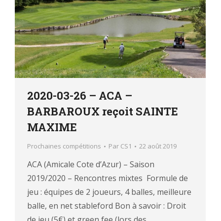
2020-03-26 – ACA –
BARBAROUX reçoit SAINTE
MAXIME
Prochaines compétitions
Par
CS1
22 août 2019
ACA (Amicale Cote d’Azur) – Saison
2019/2020 – Rencontres mixtes Formule de
jeu : équipes de 2 joueurs, 4 balles, meilleure
balle, en net stableford Bon à savoir : Droit
de jeu (5€) et green fee (lors des