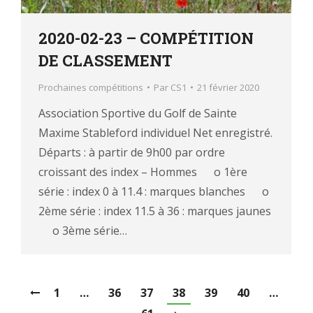
2020-02-23 – COMPÉTITION
DE CLASSEMENT
Prochaines compétitions
Par
CS1
21 février 2020
Association Sportive du Golf de Sainte
Maxime Stableford individuel Net enregistré.
Départs : à partir de 9h00 par ordre
croissant des index – Hommes o 1ère
série : index 0 à 11.4 : marques blanches o
2ème série : index 11.5 à 36 : marques jaunes
o 3ème série…
1
…
36
37
38
39
40
…