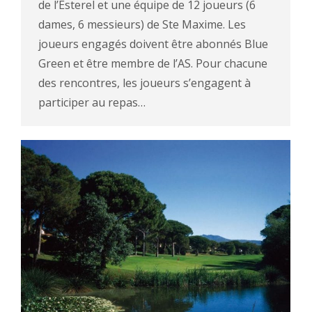
de l’Esterel et une équipe de 12 joueurs (6
dames, 6 messieurs) de Ste Maxime. Les
joueurs engagés doivent être abonnés Blue
Green et être membre de l’AS. Pour chacune
des rencontres, les joueurs s’engagent à
participer au repas…