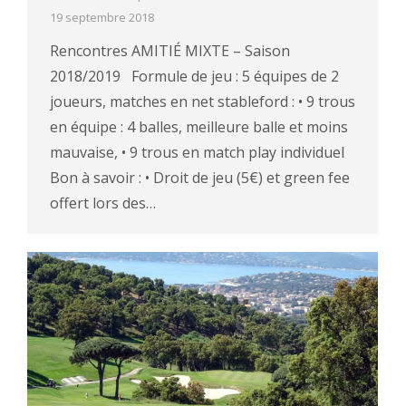
19 septembre 2018
Rencontres AMITIÉ MIXTE – Saison
2018/2019 Formule de jeu : 5 équipes de 2
joueurs, matches en net stableford : • 9 trous
en équipe : 4 balles, meilleure balle et moins
mauvaise, • 9 trous en match play individuel
Bon à savoir : • Droit de jeu (5€) et green fee
offert lors des…