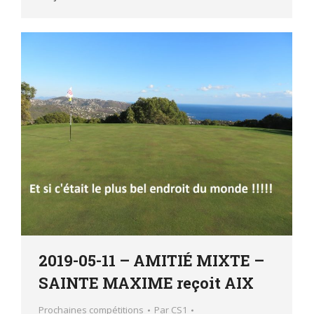
2019-05-11 – AMITIÉ MIXTE –
SAINTE MAXIME reçoit AIX
Prochaines compétitions
Par
CS1