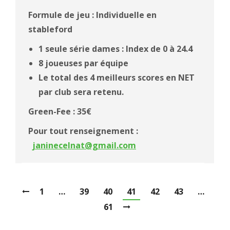
Formule de jeu : Individuelle en
stableford
1 seule série dames : Index de 0 à 24.4
8 joueuses par équipe
Le total des 4 meilleurs scores en NET
par club sera retenu.
Green-Fee : 35€
Pour tout renseignement :
janinecelnat@gmail.com
1
…
39
40
41
42
43
…
61